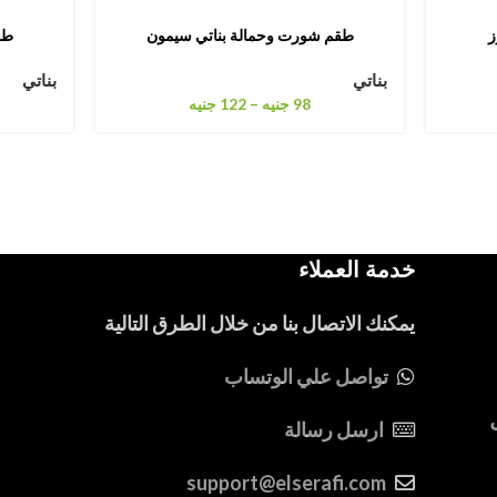
ز
طقم شورت وحمالة بناتي سيمون
طق
بناتي
بناتي
–
98
جنيه
122
جنيه
خدمة العملاء
يمكنك الاتصال بنا من خلال الطرق التالية
تواصل علي الوتساب
ارسل رسالة
support@elserafi.com