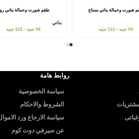
 شورت وحمالة بناتي بستاج
طقم شورت وحمالة بناتي رو
بناتي
–
–
98
جنيه
122
جنيه
98
جنيه
122
جنيه
روابط هامة
سياسة الخصوصية
مشتريات
الشروط والاحكام
غباتى
سياسة الارجاع ورد الاموال
عن صيرفي دوت كوم