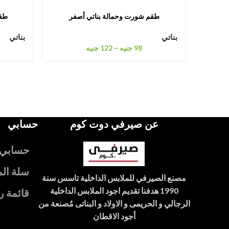
طقم شورت وحمالة بناتي أصفر
طقم
بناتي
بناتي
–
98
جنيه
122
جنيه
عن صيرفي دوت كوم
حسابي
حسابي
سلة ال
مصنع الصيرفي للملابس الداخلية تاسس سنة
1990 هدفنا تقديم اجود الملابس الداخلية
قائمة ر
الرجالي و الحريمى و الاولاد و البناتى مُصنعة من
أجود الاقطان