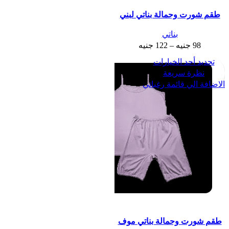
طقم شورت وحمالة بناتي لبني
بناتي
98
جنيه
–
122
جنيه
تحديد أحد الخيارات
نظرة سريعة
الاضافة الي قائمة رغباتي
طقم شورت وحمالة بناتي موف