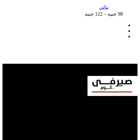
بناتي
98
جنيه
–
122
جنيه
عن صيرفي دوت كوم
مصنع الصيرفي للملابس الداخلية تاسس سنة 1990 هدفنا تقديم
اجود الملابس الداخلية الرجالي و الحريمى و الاولاد و البناتى مُصنعة
من أجود الاقطان
حسابي