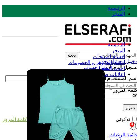
الرئيسية
المتجر
اتصل بنا
الرئيسية
المتجر
بحث
اقسام المنتجات
دخول / حساب جديد
أفضل العروض و الخصومات
تسجيل الدخول
انشاء حساب
احدث المنتجات
اعلانات صيرفي
اسم المستخدم أو البريد الإلكتروني
*
بحث
كلمة المرور
*
دخول
فقدت كلمة المرور
تذكرني
0
قائمة الرغبات