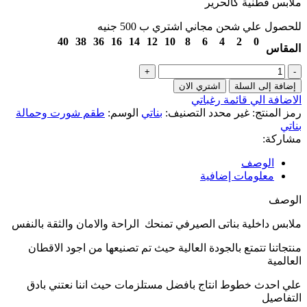
ملابس قطنية كالحرير
للحصول علي شحن مجاني اشتري ب 500 جنيه
40
38
36
16
14
12
10
8
6
4
2
0
المقاس
إضافة إلى السلة
اشتري الان
الاضافة الي قائمة رغباتي
رمز المنتج:
غير محدد
التصنيف:
بناتي
الوسم:
طقم شورت وحمالة
بناتي
مشاركة:
الوصف
معلومات إضافية
الوصف
ملابس داخلية بناتى الصيرفي تمنحك الراحة والامان والثقة بالنفس
منتجاتنا تتمتع بالجودة العالية حيث تم تصنيعها من اجود الاقطان
العالمية
علي احدث خطوط انتاج بافضل مستلزمات حيث اننا نعتني بادق
التفاصيل