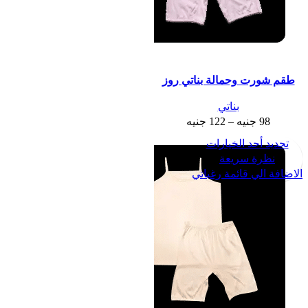
طقم شورت وحمالة بناتي روز
بناتي
98
جنيه
–
122
جنيه
تحديد أحد الخيارات
نظرة سريعة
الاضافة الي قائمة رغباتي