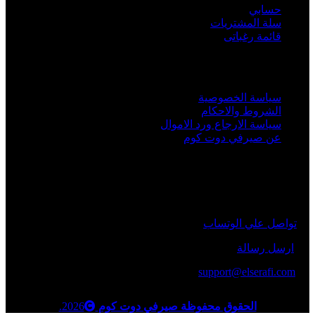
حسابي
سلة المشتريات
قائمة رغباتى
روابط هامة
سياسة الخصوصية
الشروط والاحكام
سياسة الارجاع ورد الاموال
عن صيرفي دوت كوم
خدمة العملاء
يمكنك الاتصال بنا من خلال الطرق التالية
تواصل علي الوتساب
ارسل رسالة
support@elserafi.com
الحقوق محفوظة صيرفي دوت كوم
2026.