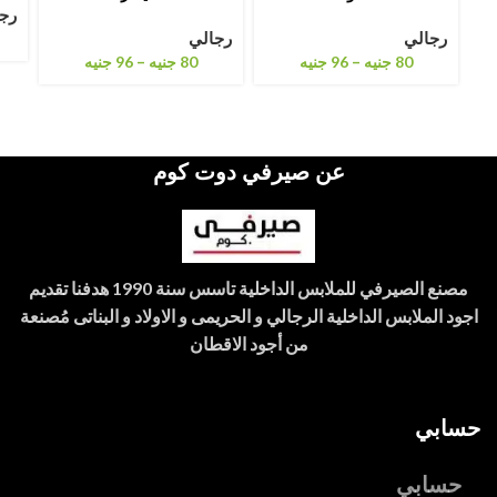
رج
رجالي
رجالي
–
–
80
جنيه
96
جنيه
80
جنيه
96
جنيه
عن صيرفي دوت كوم
مصنع الصيرفي للملابس الداخلية تاسس سنة 1990 هدفنا تقديم
اجود الملابس الداخلية الرجالي و الحريمى و الاولاد و البناتى مُصنعة
من أجود الاقطان
حسابي
حسابي