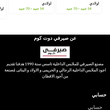
اولادي
اولادي
–
–
اول
54
جنيه
70
جنيه
54
جنيه
70
جنيه
عن صيرفي دوت كوم
مصنع الصيرفي للملابس الداخلية تاسس سنة 1990 هدفنا تقديم
اجود الملابس الداخلية الرجالي و الحريمى و الاولاد و البناتى مُصنعة
من أجود الاقطان
حسابي
حسابي