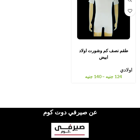
طقم نصف كم وشورت اولاد
ابيض
اولادي
–
124
جنيه
140
جنيه
عن صيرفي دوت كوم